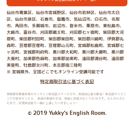
仙台市青葉区、仙台市宮城野区、仙台市若林区、仙台市太白
区、仙台市泉区、石巻市、塩竈市、気仙沼市、白石市、名取
市、角田市、多賀城市、岩沼市、登米市、栗原市、東松島市、
大崎市、富谷市、刈田郡蔵王町、刈田郡七ヶ宿町、柴田郡大河
原町、柴田郡村田町、柴田郡柴田町、柴田郡川崎町、伊具郡丸
森町、亘理郡亘理町、亘理郡山元町、宮城郡松島町、宮城郡七
ヶ浜町、宮城郡利府町、黒川郡大和町、黒川郡大郷町、黒川郡
大衡村、加美郡色麻町、加美郡加美町、遠田郡涌谷町、遠田郡
美里町、牡鹿郡女川町、本吉郡南三陸町
※ 宮城県外、全国どこでもオンライン受講可能です
特定商取引法に基づく表記
宮城県多賀城市発のオンライン英会話スクールです。英語初心者大歓迎！英会話やリスニ
ングが苦手だったり、
英語の単語や文法、発音に自信がなくてもOKです。大人から子ど
もまで、日常英会話で一緒に上達していきましょう！
2019 Yukky's English Room
©
.