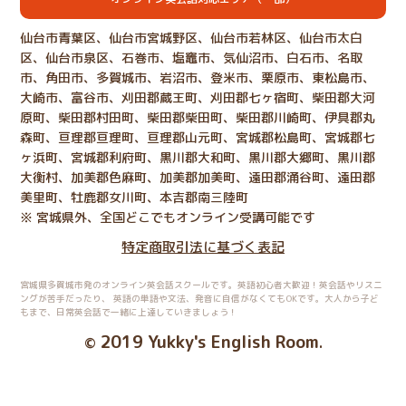
仙台市青葉区、仙台市宮城野区、仙台市若林区、仙台市太白
区、仙台市泉区、石巻市、塩竈市、気仙沼市、白石市、名取
市、角田市、多賀城市、岩沼市、登米市、栗原市、東松島市、
大崎市、富谷市、刈田郡蔵王町、刈田郡七ヶ宿町、柴田郡大河
原町、柴田郡村田町、柴田郡柴田町、柴田郡川崎町、伊具郡丸
森町、亘理郡亘理町、亘理郡山元町、宮城郡松島町、宮城郡七
ヶ浜町、宮城郡利府町、黒川郡大和町、黒川郡大郷町、黒川郡
大衡村、加美郡色麻町、加美郡加美町、遠田郡涌谷町、遠田郡
美里町、牡鹿郡女川町、本吉郡南三陸町
※ 宮城県外、全国どこでもオンライン受講可能です
特定商取引法に基づく表記
宮城県多賀城市発のオンライン英会話スクールです。英語初心者大歓迎！英会話やリスニ
ングが苦手だったり、
英語の単語や文法、発音に自信がなくてもOKです。大人から子ど
もまで、日常英会話で一緒に上達していきましょう！
2019 Yukky's English Room
©
.