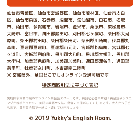
仙台市青葉区、仙台市宮城野区、仙台市若林区、仙台市太白
区、仙台市泉区、石巻市、塩竈市、気仙沼市、白石市、名取
市、角田市、多賀城市、岩沼市、登米市、栗原市、東松島市、
大崎市、富谷市、刈田郡蔵王町、刈田郡七ヶ宿町、柴田郡大河
原町、柴田郡村田町、柴田郡柴田町、柴田郡川崎町、伊具郡丸
森町、亘理郡亘理町、亘理郡山元町、宮城郡松島町、宮城郡七
ヶ浜町、宮城郡利府町、黒川郡大和町、黒川郡大郷町、黒川郡
大衡村、加美郡色麻町、加美郡加美町、遠田郡涌谷町、遠田郡
美里町、牡鹿郡女川町、本吉郡南三陸町
※ 宮城県外、全国どこでもオンライン受講可能です
特定商取引法に基づく表記
宮城県多賀城市発のオンライン英会話スクールです。英語初心者大歓迎！英会話やリスニ
ングが苦手だったり、
英語の単語や文法、発音に自信がなくてもOKです。大人から子ど
もまで、日常英会話で一緒に上達していきましょう！
2019 Yukky's English Room
©
.