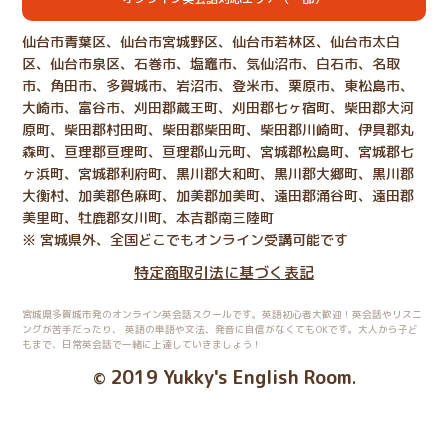
仙台市青葉区、仙台市宮城野区、仙台市若林区、仙台市太白
区、仙台市泉区、石巻市、塩竈市、気仙沼市、白石市、名取
市、角田市、多賀城市、岩沼市、登米市、栗原市、東松島市、
大崎市、富谷市、刈田郡蔵王町、刈田郡七ヶ宿町、柴田郡大河
原町、柴田郡村田町、柴田郡柴田町、柴田郡川崎町、伊具郡丸
森町、亘理郡亘理町、亘理郡山元町、宮城郡松島町、宮城郡七
ヶ浜町、宮城郡利府町、黒川郡大和町、黒川郡大郷町、黒川郡
大衡村、加美郡色麻町、加美郡加美町、遠田郡涌谷町、遠田郡
美里町、牡鹿郡女川町、本吉郡南三陸町
※ 宮城県外、全国どこでもオンライン受講可能です
特定商取引法に基づく表記
宮城県多賀城市発のオンライン英会話スクールです。英語初心者大歓迎！英会話やリスニ
ングが苦手だったり、
英語の単語や文法、発音に自信がなくてもOKです。大人から子ど
もまで、日常英会話で一緒に上達していきましょう！
2019 Yukky's English Room
©
.