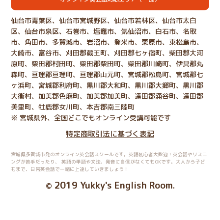
仙台市青葉区、仙台市宮城野区、仙台市若林区、仙台市太白
区、仙台市泉区、石巻市、塩竈市、気仙沼市、白石市、名取
市、角田市、多賀城市、岩沼市、登米市、栗原市、東松島市、
大崎市、富谷市、刈田郡蔵王町、刈田郡七ヶ宿町、柴田郡大河
原町、柴田郡村田町、柴田郡柴田町、柴田郡川崎町、伊具郡丸
森町、亘理郡亘理町、亘理郡山元町、宮城郡松島町、宮城郡七
ヶ浜町、宮城郡利府町、黒川郡大和町、黒川郡大郷町、黒川郡
大衡村、加美郡色麻町、加美郡加美町、遠田郡涌谷町、遠田郡
美里町、牡鹿郡女川町、本吉郡南三陸町
※ 宮城県外、全国どこでもオンライン受講可能です
特定商取引法に基づく表記
宮城県多賀城市発のオンライン英会話スクールです。英語初心者大歓迎！英会話やリスニ
ングが苦手だったり、
英語の単語や文法、発音に自信がなくてもOKです。大人から子ど
もまで、日常英会話で一緒に上達していきましょう！
2019 Yukky's English Room
©
.