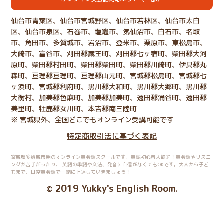
仙台市青葉区、仙台市宮城野区、仙台市若林区、仙台市太白
区、仙台市泉区、石巻市、塩竈市、気仙沼市、白石市、名取
市、角田市、多賀城市、岩沼市、登米市、栗原市、東松島市、
大崎市、富谷市、刈田郡蔵王町、刈田郡七ヶ宿町、柴田郡大河
原町、柴田郡村田町、柴田郡柴田町、柴田郡川崎町、伊具郡丸
森町、亘理郡亘理町、亘理郡山元町、宮城郡松島町、宮城郡七
ヶ浜町、宮城郡利府町、黒川郡大和町、黒川郡大郷町、黒川郡
大衡村、加美郡色麻町、加美郡加美町、遠田郡涌谷町、遠田郡
美里町、牡鹿郡女川町、本吉郡南三陸町
※ 宮城県外、全国どこでもオンライン受講可能です
特定商取引法に基づく表記
宮城県多賀城市発のオンライン英会話スクールです。英語初心者大歓迎！英会話やリスニ
ングが苦手だったり、
英語の単語や文法、発音に自信がなくてもOKです。大人から子ど
もまで、日常英会話で一緒に上達していきましょう！
2019 Yukky's English Room
©
.