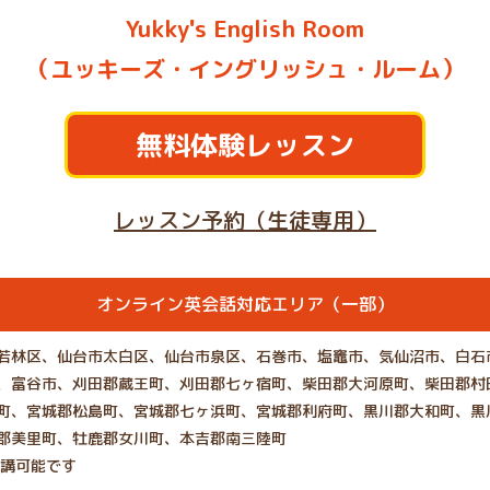
Yukky's English Room
（ユッキーズ・イングリッシュ・ルーム）
無料体験レッスン
レッスン予約（生徒専用）
オンライン英会話対応エリア（一部）
若林区、仙台市太白区、仙台市泉区、石巻市、塩竈市、気仙沼市、白石
、富谷市、刈田郡蔵王町、刈田郡七ヶ宿町、柴田郡大河原町、柴田郡村
町、宮城郡松島町、宮城郡七ヶ浜町、宮城郡利府町、黒川郡大和町、黒
郡美里町、牡鹿郡女川町、本吉郡南三陸町
受講可能です