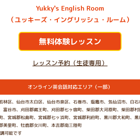
Yukky's English Room
（ユッキーズ・イングリッシュ・ルーム）
無料体験レッスン
レッスン予約（生徒専用）
オンライン英会話対応エリア（一部）
若林区、仙台市太白区、仙台市泉区、石巻市、塩竈市、気仙沼市、白石
、富谷市、刈田郡蔵王町、刈田郡七ヶ宿町、柴田郡大河原町、柴田郡村
町、宮城郡松島町、宮城郡七ヶ浜町、宮城郡利府町、黒川郡大和町、黒
郡美里町、牡鹿郡女川町、本吉郡南三陸町
受講可能です