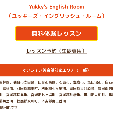
Yukky's English Room
（ユッキーズ・イングリッシュ・ルーム）
無料体験レッスン
レッスン予約（生徒専用）
オンライン英会話対応エリア（一部）
若林区、仙台市太白区、仙台市泉区、石巻市、塩竈市、気仙沼市、白石
、富谷市、刈田郡蔵王町、刈田郡七ヶ宿町、柴田郡大河原町、柴田郡村
町、宮城郡松島町、宮城郡七ヶ浜町、宮城郡利府町、黒川郡大和町、黒
郡美里町、牡鹿郡女川町、本吉郡南三陸町
受講可能です