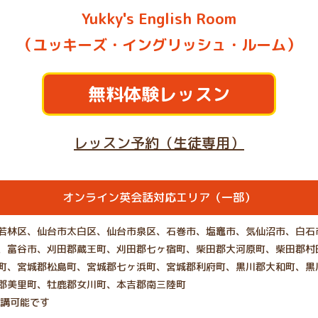
Yukky's English Room
（ユッキーズ・イングリッシュ・ルーム）
無料体験レッスン
レッスン予約（生徒専用）
オンライン英会話対応エリア（一部）
若林区、仙台市太白区、仙台市泉区、石巻市、塩竈市、気仙沼市、白石
、富谷市、刈田郡蔵王町、刈田郡七ヶ宿町、柴田郡大河原町、柴田郡村
町、宮城郡松島町、宮城郡七ヶ浜町、宮城郡利府町、黒川郡大和町、黒
郡美里町、牡鹿郡女川町、本吉郡南三陸町
受講可能です