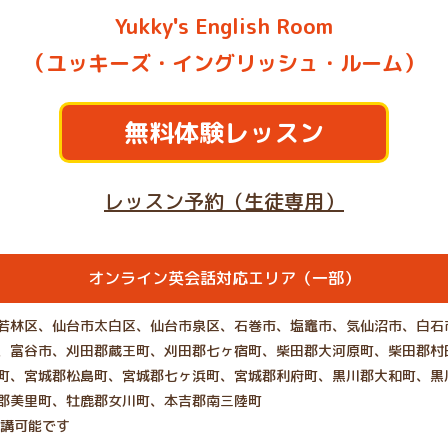
Yukky's English Room
（ユッキーズ・イングリッシュ・ルーム）
無料体験レッスン
レッスン予約（生徒専用）
オンライン英会話対応エリア（一部）
若林区、仙台市太白区、仙台市泉区、石巻市、塩竈市、気仙沼市、白石
、富谷市、刈田郡蔵王町、刈田郡七ヶ宿町、柴田郡大河原町、柴田郡村
町、宮城郡松島町、宮城郡七ヶ浜町、宮城郡利府町、黒川郡大和町、黒
郡美里町、牡鹿郡女川町、本吉郡南三陸町
受講可能です