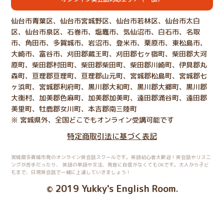
仙台市青葉区、仙台市宮城野区、仙台市若林区、仙台市太白
区、仙台市泉区、石巻市、塩竈市、気仙沼市、白石市、名取
市、角田市、多賀城市、岩沼市、登米市、栗原市、東松島市、
大崎市、富谷市、刈田郡蔵王町、刈田郡七ヶ宿町、柴田郡大河
原町、柴田郡村田町、柴田郡柴田町、柴田郡川崎町、伊具郡丸
森町、亘理郡亘理町、亘理郡山元町、宮城郡松島町、宮城郡七
ヶ浜町、宮城郡利府町、黒川郡大和町、黒川郡大郷町、黒川郡
大衡村、加美郡色麻町、加美郡加美町、遠田郡涌谷町、遠田郡
美里町、牡鹿郡女川町、本吉郡南三陸町
※ 宮城県外、全国どこでもオンライン受講可能です
特定商取引法に基づく表記
宮城県多賀城市発のオンライン英会話スクールです。英語初心者大歓迎！英会話やリスニ
ングが苦手だったり、
英語の単語や文法、発音に自信がなくてもOKです。大人から子ど
もまで、日常英会話で一緒に上達していきましょう！
2019 Yukky's English Room
©
.