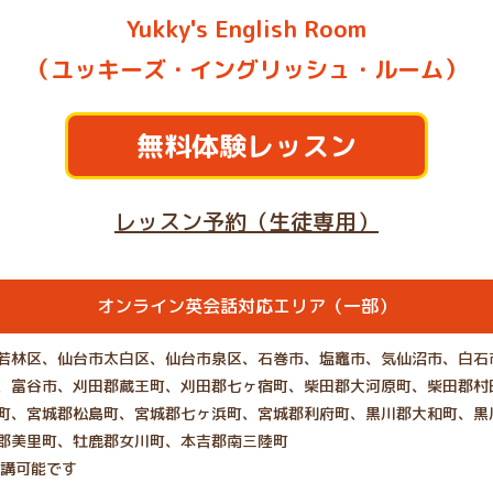
Yukky's English Room
（ユッキーズ・イングリッシュ・ルーム）
無料体験レッスン
レッスン予約（生徒専用）
オンライン英会話対応エリア（一部）
若林区、仙台市太白区、仙台市泉区、石巻市、塩竈市、気仙沼市、白石
、富谷市、刈田郡蔵王町、刈田郡七ヶ宿町、柴田郡大河原町、柴田郡村
町、宮城郡松島町、宮城郡七ヶ浜町、宮城郡利府町、黒川郡大和町、黒
郡美里町、牡鹿郡女川町、本吉郡南三陸町
受講可能です