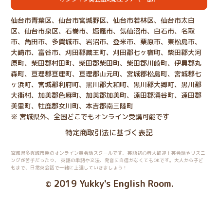
仙台市青葉区、仙台市宮城野区、仙台市若林区、仙台市太白
区、仙台市泉区、石巻市、塩竈市、気仙沼市、白石市、名取
市、角田市、多賀城市、岩沼市、登米市、栗原市、東松島市、
大崎市、富谷市、刈田郡蔵王町、刈田郡七ヶ宿町、柴田郡大河
原町、柴田郡村田町、柴田郡柴田町、柴田郡川崎町、伊具郡丸
森町、亘理郡亘理町、亘理郡山元町、宮城郡松島町、宮城郡七
ヶ浜町、宮城郡利府町、黒川郡大和町、黒川郡大郷町、黒川郡
大衡村、加美郡色麻町、加美郡加美町、遠田郡涌谷町、遠田郡
美里町、牡鹿郡女川町、本吉郡南三陸町
※ 宮城県外、全国どこでもオンライン受講可能です
特定商取引法に基づく表記
宮城県多賀城市発のオンライン英会話スクールです。英語初心者大歓迎！英会話やリスニ
ングが苦手だったり、
英語の単語や文法、発音に自信がなくてもOKです。大人から子ど
もまで、日常英会話で一緒に上達していきましょう！
2019 Yukky's English Room
©
.