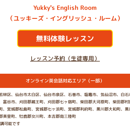
Yukky's English Room
（ユッキーズ・イングリッシュ・ルーム）
無料体験レッスン
レッスン予約（生徒専用）
オンライン英会話対応エリア（一部）
若林区、仙台市太白区、仙台市泉区、石巻市、塩竈市、気仙沼市、白石
、富谷市、刈田郡蔵王町、刈田郡七ヶ宿町、柴田郡大河原町、柴田郡村
町、宮城郡松島町、宮城郡七ヶ浜町、宮城郡利府町、黒川郡大和町、黒
郡美里町、牡鹿郡女川町、本吉郡南三陸町
受講可能です