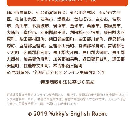
仙台市青葉区、仙台市宮城野区、仙台市若林区、仙台市太白
区、仙台市泉区、石巻市、塩竈市、気仙沼市、白石市、名取
市、角田市、多賀城市、岩沼市、登米市、栗原市、東松島市、
大崎市、富谷市、刈田郡蔵王町、刈田郡七ヶ宿町、柴田郡大河
原町、柴田郡村田町、柴田郡柴田町、柴田郡川崎町、伊具郡丸
森町、亘理郡亘理町、亘理郡山元町、宮城郡松島町、宮城郡七
ヶ浜町、宮城郡利府町、黒川郡大和町、黒川郡大郷町、黒川郡
大衡村、加美郡色麻町、加美郡加美町、遠田郡涌谷町、遠田郡
美里町、牡鹿郡女川町、本吉郡南三陸町
※ 宮城県外、全国どこでもオンライン受講可能です
特定商取引法に基づく表記
宮城県多賀城市発のオンライン英会話スクールです。英語初心者大歓迎！英会話やリスニ
ングが苦手だったり、
英語の単語や文法、発音に自信がなくてもOKです。大人から子ど
もまで、日常英会話で一緒に上達していきましょう！
2019 Yukky's English Room
©
.