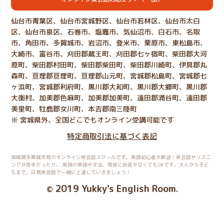
仙台市青葉区、仙台市宮城野区、仙台市若林区、仙台市太白
区、仙台市泉区、石巻市、塩竈市、気仙沼市、白石市、名取
市、角田市、多賀城市、岩沼市、登米市、栗原市、東松島市、
大崎市、富谷市、刈田郡蔵王町、刈田郡七ヶ宿町、柴田郡大河
原町、柴田郡村田町、柴田郡柴田町、柴田郡川崎町、伊具郡丸
森町、亘理郡亘理町、亘理郡山元町、宮城郡松島町、宮城郡七
ヶ浜町、宮城郡利府町、黒川郡大和町、黒川郡大郷町、黒川郡
大衡村、加美郡色麻町、加美郡加美町、遠田郡涌谷町、遠田郡
美里町、牡鹿郡女川町、本吉郡南三陸町
※ 宮城県外、全国どこでもオンライン受講可能です
特定商取引法に基づく表記
宮城県多賀城市発のオンライン英会話スクールです。英語初心者大歓迎！英会話やリスニ
ングが苦手だったり、
英語の単語や文法、発音に自信がなくてもOKです。大人から子ど
もまで、日常英会話で一緒に上達していきましょう！
2019 Yukky's English Room
©
.