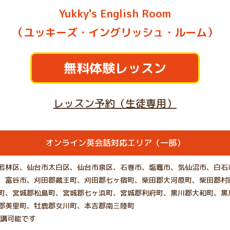
Yukky's English Room
（ユッキーズ・イングリッシュ・ルーム）
無料体験レッスン
レッスン予約（生徒専用）
オンライン英会話対応エリア（一部）
若林区、仙台市太白区、仙台市泉区、石巻市、塩竈市、気仙沼市、白石
、富谷市、刈田郡蔵王町、刈田郡七ヶ宿町、柴田郡大河原町、柴田郡村
町、宮城郡松島町、宮城郡七ヶ浜町、宮城郡利府町、黒川郡大和町、黒
郡美里町、牡鹿郡女川町、本吉郡南三陸町
受講可能です