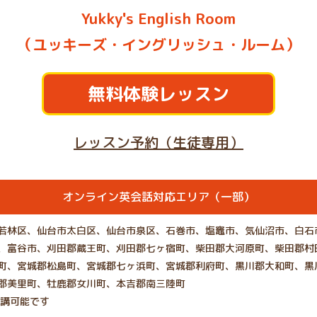
Yukky's English Room
（ユッキーズ・イングリッシュ・ルーム）
無料体験レッスン
レッスン予約（生徒専用）
オンライン英会話対応エリア（一部）
若林区、仙台市太白区、仙台市泉区、石巻市、塩竈市、気仙沼市、白石
、富谷市、刈田郡蔵王町、刈田郡七ヶ宿町、柴田郡大河原町、柴田郡村
町、宮城郡松島町、宮城郡七ヶ浜町、宮城郡利府町、黒川郡大和町、黒
郡美里町、牡鹿郡女川町、本吉郡南三陸町
受講可能です