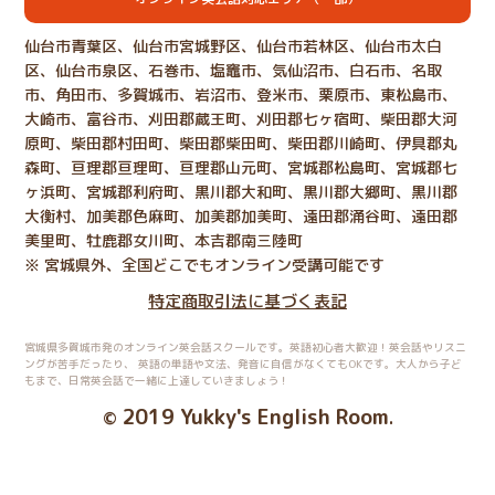
仙台市青葉区、仙台市宮城野区、仙台市若林区、仙台市太白
区、仙台市泉区、石巻市、塩竈市、気仙沼市、白石市、名取
市、角田市、多賀城市、岩沼市、登米市、栗原市、東松島市、
大崎市、富谷市、刈田郡蔵王町、刈田郡七ヶ宿町、柴田郡大河
原町、柴田郡村田町、柴田郡柴田町、柴田郡川崎町、伊具郡丸
森町、亘理郡亘理町、亘理郡山元町、宮城郡松島町、宮城郡七
ヶ浜町、宮城郡利府町、黒川郡大和町、黒川郡大郷町、黒川郡
大衡村、加美郡色麻町、加美郡加美町、遠田郡涌谷町、遠田郡
美里町、牡鹿郡女川町、本吉郡南三陸町
※ 宮城県外、全国どこでもオンライン受講可能です
特定商取引法に基づく表記
宮城県多賀城市発のオンライン英会話スクールです。英語初心者大歓迎！英会話やリスニ
ングが苦手だったり、
英語の単語や文法、発音に自信がなくてもOKです。大人から子ど
もまで、日常英会話で一緒に上達していきましょう！
2019 Yukky's English Room
©
.