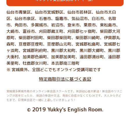
仙台市青葉区、仙台市宮城野区、仙台市若林区、仙台市太白
区、仙台市泉区、石巻市、塩竈市、気仙沼市、白石市、名取
市、角田市、多賀城市、岩沼市、登米市、栗原市、東松島市、
大崎市、富谷市、刈田郡蔵王町、刈田郡七ヶ宿町、柴田郡大河
原町、柴田郡村田町、柴田郡柴田町、柴田郡川崎町、伊具郡丸
森町、亘理郡亘理町、亘理郡山元町、宮城郡松島町、宮城郡七
ヶ浜町、宮城郡利府町、黒川郡大和町、黒川郡大郷町、黒川郡
大衡村、加美郡色麻町、加美郡加美町、遠田郡涌谷町、遠田郡
美里町、牡鹿郡女川町、本吉郡南三陸町
※ 宮城県外、全国どこでもオンライン受講可能です
特定商取引法に基づく表記
宮城県多賀城市発のオンライン英会話スクールです。英語初心者大歓迎！英会話やリスニ
ングが苦手だったり、
英語の単語や文法、発音に自信がなくてもOKです。大人から子ど
もまで、日常英会話で一緒に上達していきましょう！
2019 Yukky's English Room
©
.