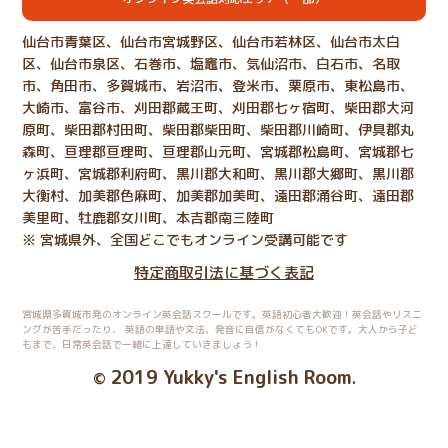
仙台市青葉区、仙台市宮城野区、仙台市若林区、仙台市太白
区、仙台市泉区、石巻市、塩竈市、気仙沼市、白石市、名取
市、角田市、多賀城市、岩沼市、登米市、栗原市、東松島市、
大崎市、富谷市、刈田郡蔵王町、刈田郡七ヶ宿町、柴田郡大河
原町、柴田郡村田町、柴田郡柴田町、柴田郡川崎町、伊具郡丸
森町、亘理郡亘理町、亘理郡山元町、宮城郡松島町、宮城郡七
ヶ浜町、宮城郡利府町、黒川郡大和町、黒川郡大郷町、黒川郡
大衡村、加美郡色麻町、加美郡加美町、遠田郡涌谷町、遠田郡
美里町、牡鹿郡女川町、本吉郡南三陸町
※ 宮城県外、全国どこでもオンライン受講可能です
特定商取引法に基づく表記
宮城県多賀城市発のオンライン英会話スクールです。英語初心者大歓迎！英会話やリスニ
ングが苦手だったり、
英語の単語や文法、発音に自信がなくてもOKです。大人から子ど
もまで、日常英会話で一緒に上達していきましょう！
2019 Yukky's English Room
©
.