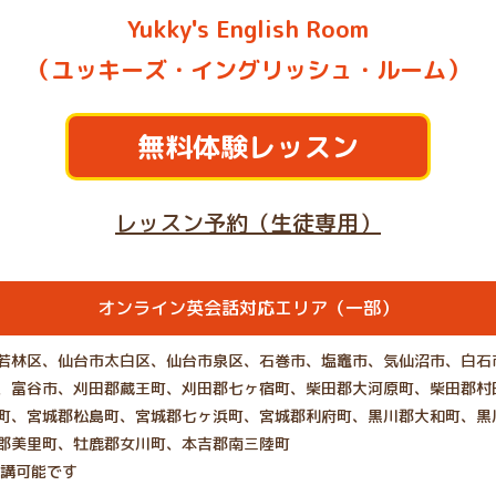
Yukky's English Room
（ユッキーズ・イングリッシュ・ルーム）
無料体験レッスン
レッスン予約（生徒専用）
オンライン英会話対応エリア（一部）
若林区、仙台市太白区、仙台市泉区、石巻市、塩竈市、気仙沼市、白石
、富谷市、刈田郡蔵王町、刈田郡七ヶ宿町、柴田郡大河原町、柴田郡村
町、宮城郡松島町、宮城郡七ヶ浜町、宮城郡利府町、黒川郡大和町、黒
郡美里町、牡鹿郡女川町、本吉郡南三陸町
受講可能です