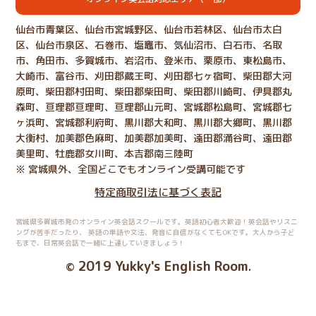
仙台市青葉区、仙台市宮城野区、仙台市若林区、仙台市太白
区、仙台市泉区、石巻市、塩竈市、気仙沼市、白石市、名取
市、角田市、多賀城市、岩沼市、登米市、栗原市、東松島市、
大崎市、富谷市、刈田郡蔵王町、刈田郡七ヶ宿町、柴田郡大河
原町、柴田郡村田町、柴田郡柴田町、柴田郡川崎町、伊具郡丸
森町、亘理郡亘理町、亘理郡山元町、宮城郡松島町、宮城郡七
ヶ浜町、宮城郡利府町、黒川郡大和町、黒川郡大郷町、黒川郡
大衡村、加美郡色麻町、加美郡加美町、遠田郡涌谷町、遠田郡
美里町、牡鹿郡女川町、本吉郡南三陸町
※ 宮城県外、全国どこでもオンライン受講可能です
特定商取引法に基づく表記
宮城県多賀城市発のオンライン英会話スクールです。英語初心者大歓迎！英会話やリスニ
ングが苦手だったり、
英語の単語や文法、発音に自信がなくてもOKです。大人から子ど
もまで、日常英会話で一緒に上達していきましょう！
2019 Yukky's English Room
©
.