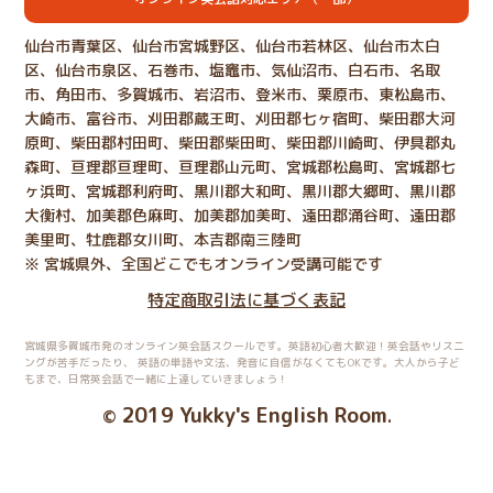
仙台市青葉区、仙台市宮城野区、仙台市若林区、仙台市太白
区、仙台市泉区、石巻市、塩竈市、気仙沼市、白石市、名取
市、角田市、多賀城市、岩沼市、登米市、栗原市、東松島市、
大崎市、富谷市、刈田郡蔵王町、刈田郡七ヶ宿町、柴田郡大河
原町、柴田郡村田町、柴田郡柴田町、柴田郡川崎町、伊具郡丸
森町、亘理郡亘理町、亘理郡山元町、宮城郡松島町、宮城郡七
ヶ浜町、宮城郡利府町、黒川郡大和町、黒川郡大郷町、黒川郡
大衡村、加美郡色麻町、加美郡加美町、遠田郡涌谷町、遠田郡
美里町、牡鹿郡女川町、本吉郡南三陸町
※ 宮城県外、全国どこでもオンライン受講可能です
特定商取引法に基づく表記
宮城県多賀城市発のオンライン英会話スクールです。英語初心者大歓迎！英会話やリスニ
ングが苦手だったり、
英語の単語や文法、発音に自信がなくてもOKです。大人から子ど
もまで、日常英会話で一緒に上達していきましょう！
2019 Yukky's English Room
©
.