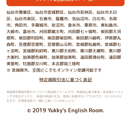
仙台市青葉区、仙台市宮城野区、仙台市若林区、仙台市太白
区、仙台市泉区、石巻市、塩竈市、気仙沼市、白石市、名取
市、角田市、多賀城市、岩沼市、登米市、栗原市、東松島市、
大崎市、富谷市、刈田郡蔵王町、刈田郡七ヶ宿町、柴田郡大河
原町、柴田郡村田町、柴田郡柴田町、柴田郡川崎町、伊具郡丸
森町、亘理郡亘理町、亘理郡山元町、宮城郡松島町、宮城郡七
ヶ浜町、宮城郡利府町、黒川郡大和町、黒川郡大郷町、黒川郡
大衡村、加美郡色麻町、加美郡加美町、遠田郡涌谷町、遠田郡
美里町、牡鹿郡女川町、本吉郡南三陸町
※ 宮城県外、全国どこでもオンライン受講可能です
特定商取引法に基づく表記
宮城県多賀城市発のオンライン英会話スクールです。英語初心者大歓迎！英会話やリスニ
ングが苦手だったり、
英語の単語や文法、発音に自信がなくてもOKです。大人から子ど
もまで、日常英会話で一緒に上達していきましょう！
2019 Yukky's English Room
©
.