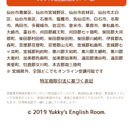
仙台市青葉区、仙台市宮城野区、仙台市若林区、仙台市太白
区、仙台市泉区、石巻市、塩竈市、気仙沼市、白石市、名取
市、角田市、多賀城市、岩沼市、登米市、栗原市、東松島市、
大崎市、富谷市、刈田郡蔵王町、刈田郡七ヶ宿町、柴田郡大河
原町、柴田郡村田町、柴田郡柴田町、柴田郡川崎町、伊具郡丸
森町、亘理郡亘理町、亘理郡山元町、宮城郡松島町、宮城郡七
ヶ浜町、宮城郡利府町、黒川郡大和町、黒川郡大郷町、黒川郡
大衡村、加美郡色麻町、加美郡加美町、遠田郡涌谷町、遠田郡
美里町、牡鹿郡女川町、本吉郡南三陸町
※ 宮城県外、全国どこでもオンライン受講可能です
特定商取引法に基づく表記
宮城県多賀城市発のオンライン英会話スクールです。英語初心者大歓迎！英会話やリスニ
ングが苦手だったり、
英語の単語や文法、発音に自信がなくてもOKです。大人から子ど
もまで、日常英会話で一緒に上達していきましょう！
2019 Yukky's English Room
©
.