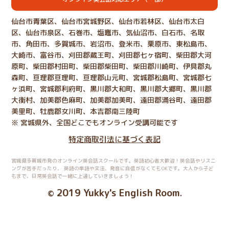
仙台市青葉区、仙台市宮城野区、仙台市若林区、仙台市太白
区、仙台市泉区、石巻市、塩竈市、気仙沼市、白石市、名取
市、角田市、多賀城市、岩沼市、登米市、栗原市、東松島市、
大崎市、富谷市、刈田郡蔵王町、刈田郡七ヶ宿町、柴田郡大河
原町、柴田郡村田町、柴田郡柴田町、柴田郡川崎町、伊具郡丸
森町、亘理郡亘理町、亘理郡山元町、宮城郡松島町、宮城郡七
ヶ浜町、宮城郡利府町、黒川郡大和町、黒川郡大郷町、黒川郡
大衡村、加美郡色麻町、加美郡加美町、遠田郡涌谷町、遠田郡
美里町、牡鹿郡女川町、本吉郡南三陸町
※ 宮城県外、全国どこでもオンライン受講可能です
特定商取引法に基づく表記
宮城県多賀城市発のオンライン英会話スクールです。英語初心者大歓迎！英会話やリスニ
ングが苦手だったり、
英語の単語や文法、発音に自信がなくてもOKです。大人から子ど
もまで、日常英会話で一緒に上達していきましょう！
2019 Yukky's English Room
©
.