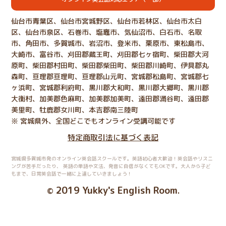
仙台市青葉区、仙台市宮城野区、仙台市若林区、仙台市太白
区、仙台市泉区、石巻市、塩竈市、気仙沼市、白石市、名取
市、角田市、多賀城市、岩沼市、登米市、栗原市、東松島市、
大崎市、富谷市、刈田郡蔵王町、刈田郡七ヶ宿町、柴田郡大河
原町、柴田郡村田町、柴田郡柴田町、柴田郡川崎町、伊具郡丸
森町、亘理郡亘理町、亘理郡山元町、宮城郡松島町、宮城郡七
ヶ浜町、宮城郡利府町、黒川郡大和町、黒川郡大郷町、黒川郡
大衡村、加美郡色麻町、加美郡加美町、遠田郡涌谷町、遠田郡
美里町、牡鹿郡女川町、本吉郡南三陸町
※ 宮城県外、全国どこでもオンライン受講可能です
特定商取引法に基づく表記
宮城県多賀城市発のオンライン英会話スクールです。英語初心者大歓迎！英会話やリスニ
ングが苦手だったり、
英語の単語や文法、発音に自信がなくてもOKです。大人から子ど
もまで、日常英会話で一緒に上達していきましょう！
2019 Yukky's English Room
©
.