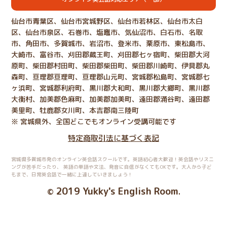
仙台市青葉区、仙台市宮城野区、仙台市若林区、仙台市太白
区、仙台市泉区、石巻市、塩竈市、気仙沼市、白石市、名取
市、角田市、多賀城市、岩沼市、登米市、栗原市、東松島市、
大崎市、富谷市、刈田郡蔵王町、刈田郡七ヶ宿町、柴田郡大河
原町、柴田郡村田町、柴田郡柴田町、柴田郡川崎町、伊具郡丸
森町、亘理郡亘理町、亘理郡山元町、宮城郡松島町、宮城郡七
ヶ浜町、宮城郡利府町、黒川郡大和町、黒川郡大郷町、黒川郡
大衡村、加美郡色麻町、加美郡加美町、遠田郡涌谷町、遠田郡
美里町、牡鹿郡女川町、本吉郡南三陸町
※ 宮城県外、全国どこでもオンライン受講可能です
特定商取引法に基づく表記
宮城県多賀城市発のオンライン英会話スクールです。英語初心者大歓迎！英会話やリスニ
ングが苦手だったり、
英語の単語や文法、発音に自信がなくてもOKです。大人から子ど
もまで、日常英会話で一緒に上達していきましょう！
2019 Yukky's English Room
©
.