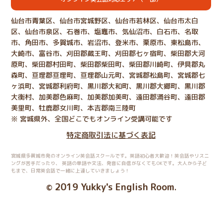
仙台市青葉区、仙台市宮城野区、仙台市若林区、仙台市太白
区、仙台市泉区、石巻市、塩竈市、気仙沼市、白石市、名取
市、角田市、多賀城市、岩沼市、登米市、栗原市、東松島市、
大崎市、富谷市、刈田郡蔵王町、刈田郡七ヶ宿町、柴田郡大河
原町、柴田郡村田町、柴田郡柴田町、柴田郡川崎町、伊具郡丸
森町、亘理郡亘理町、亘理郡山元町、宮城郡松島町、宮城郡七
ヶ浜町、宮城郡利府町、黒川郡大和町、黒川郡大郷町、黒川郡
大衡村、加美郡色麻町、加美郡加美町、遠田郡涌谷町、遠田郡
美里町、牡鹿郡女川町、本吉郡南三陸町
※ 宮城県外、全国どこでもオンライン受講可能です
特定商取引法に基づく表記
宮城県多賀城市発のオンライン英会話スクールです。英語初心者大歓迎！英会話やリスニ
ングが苦手だったり、
英語の単語や文法、発音に自信がなくてもOKです。大人から子ど
もまで、日常英会話で一緒に上達していきましょう！
2019 Yukky's English Room
©
.