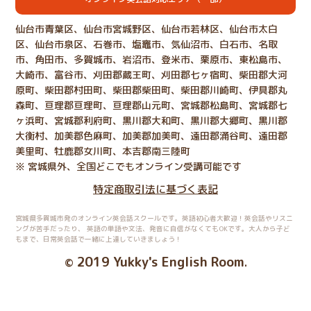
仙台市青葉区、仙台市宮城野区、仙台市若林区、仙台市太白
区、仙台市泉区、石巻市、塩竈市、気仙沼市、白石市、名取
市、角田市、多賀城市、岩沼市、登米市、栗原市、東松島市、
大崎市、富谷市、刈田郡蔵王町、刈田郡七ヶ宿町、柴田郡大河
原町、柴田郡村田町、柴田郡柴田町、柴田郡川崎町、伊具郡丸
森町、亘理郡亘理町、亘理郡山元町、宮城郡松島町、宮城郡七
ヶ浜町、宮城郡利府町、黒川郡大和町、黒川郡大郷町、黒川郡
大衡村、加美郡色麻町、加美郡加美町、遠田郡涌谷町、遠田郡
美里町、牡鹿郡女川町、本吉郡南三陸町
※ 宮城県外、全国どこでもオンライン受講可能です
特定商取引法に基づく表記
宮城県多賀城市発のオンライン英会話スクールです。英語初心者大歓迎！英会話やリスニ
ングが苦手だったり、
英語の単語や文法、発音に自信がなくてもOKです。大人から子ど
もまで、日常英会話で一緒に上達していきましょう！
2019 Yukky's English Room
©
.