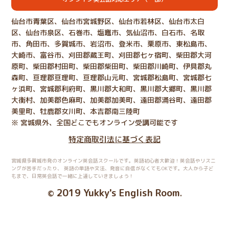
仙台市青葉区、仙台市宮城野区、仙台市若林区、仙台市太白
区、仙台市泉区、石巻市、塩竈市、気仙沼市、白石市、名取
市、角田市、多賀城市、岩沼市、登米市、栗原市、東松島市、
大崎市、富谷市、刈田郡蔵王町、刈田郡七ヶ宿町、柴田郡大河
原町、柴田郡村田町、柴田郡柴田町、柴田郡川崎町、伊具郡丸
森町、亘理郡亘理町、亘理郡山元町、宮城郡松島町、宮城郡七
ヶ浜町、宮城郡利府町、黒川郡大和町、黒川郡大郷町、黒川郡
大衡村、加美郡色麻町、加美郡加美町、遠田郡涌谷町、遠田郡
美里町、牡鹿郡女川町、本吉郡南三陸町
※ 宮城県外、全国どこでもオンライン受講可能です
特定商取引法に基づく表記
宮城県多賀城市発のオンライン英会話スクールです。英語初心者大歓迎！英会話やリスニ
ングが苦手だったり、
英語の単語や文法、発音に自信がなくてもOKです。大人から子ど
もまで、日常英会話で一緒に上達していきましょう！
2019 Yukky's English Room
©
.