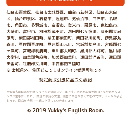
仙台市青葉区、仙台市宮城野区、仙台市若林区、仙台市太白
区、仙台市泉区、石巻市、塩竈市、気仙沼市、白石市、名取
市、角田市、多賀城市、岩沼市、登米市、栗原市、東松島市、
大崎市、富谷市、刈田郡蔵王町、刈田郡七ヶ宿町、柴田郡大河
原町、柴田郡村田町、柴田郡柴田町、柴田郡川崎町、伊具郡丸
森町、亘理郡亘理町、亘理郡山元町、宮城郡松島町、宮城郡七
ヶ浜町、宮城郡利府町、黒川郡大和町、黒川郡大郷町、黒川郡
大衡村、加美郡色麻町、加美郡加美町、遠田郡涌谷町、遠田郡
美里町、牡鹿郡女川町、本吉郡南三陸町
※ 宮城県外、全国どこでもオンライン受講可能です
特定商取引法に基づく表記
宮城県多賀城市発のオンライン英会話スクールです。英語初心者大歓迎！英会話やリスニ
ングが苦手だったり、
英語の単語や文法、発音に自信がなくてもOKです。大人から子ど
もまで、日常英会話で一緒に上達していきましょう！
2019 Yukky's English Room
©
.