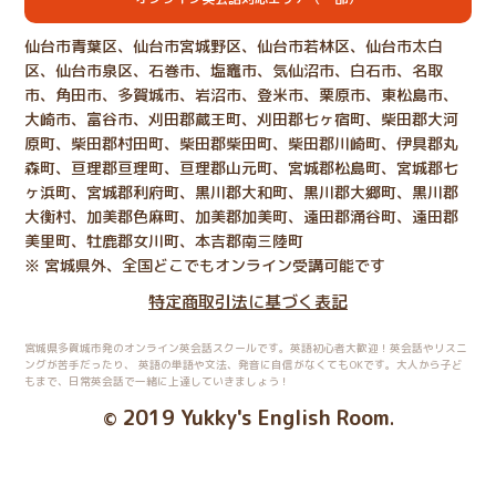
仙台市青葉区、仙台市宮城野区、仙台市若林区、仙台市太白
区、仙台市泉区、石巻市、塩竈市、気仙沼市、白石市、名取
市、角田市、多賀城市、岩沼市、登米市、栗原市、東松島市、
大崎市、富谷市、刈田郡蔵王町、刈田郡七ヶ宿町、柴田郡大河
原町、柴田郡村田町、柴田郡柴田町、柴田郡川崎町、伊具郡丸
森町、亘理郡亘理町、亘理郡山元町、宮城郡松島町、宮城郡七
ヶ浜町、宮城郡利府町、黒川郡大和町、黒川郡大郷町、黒川郡
大衡村、加美郡色麻町、加美郡加美町、遠田郡涌谷町、遠田郡
美里町、牡鹿郡女川町、本吉郡南三陸町
※ 宮城県外、全国どこでもオンライン受講可能です
特定商取引法に基づく表記
宮城県多賀城市発のオンライン英会話スクールです。英語初心者大歓迎！英会話やリスニ
ングが苦手だったり、
英語の単語や文法、発音に自信がなくてもOKです。大人から子ど
もまで、日常英会話で一緒に上達していきましょう！
2019 Yukky's English Room
©
.