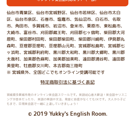
仙台市青葉区、仙台市宮城野区、仙台市若林区、仙台市太白
区、仙台市泉区、石巻市、塩竈市、気仙沼市、白石市、名取
市、角田市、多賀城市、岩沼市、登米市、栗原市、東松島市、
大崎市、富谷市、刈田郡蔵王町、刈田郡七ヶ宿町、柴田郡大河
原町、柴田郡村田町、柴田郡柴田町、柴田郡川崎町、伊具郡丸
森町、亘理郡亘理町、亘理郡山元町、宮城郡松島町、宮城郡七
ヶ浜町、宮城郡利府町、黒川郡大和町、黒川郡大郷町、黒川郡
大衡村、加美郡色麻町、加美郡加美町、遠田郡涌谷町、遠田郡
美里町、牡鹿郡女川町、本吉郡南三陸町
※ 宮城県外、全国どこでもオンライン受講可能です
特定商取引法に基づく表記
宮城県多賀城市発のオンライン英会話スクールです。英語初心者大歓迎！英会話やリスニ
ングが苦手だったり、
英語の単語や文法、発音に自信がなくてもOKです。大人から子ど
もまで、日常英会話で一緒に上達していきましょう！
2019 Yukky's English Room
©
.