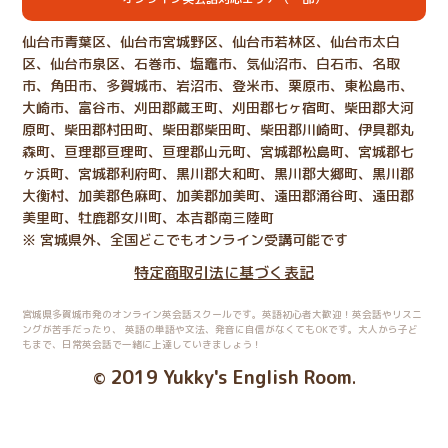
仙台市青葉区、仙台市宮城野区、仙台市若林区、仙台市太白
区、仙台市泉区、石巻市、塩竈市、気仙沼市、白石市、名取
市、角田市、多賀城市、岩沼市、登米市、栗原市、東松島市、
大崎市、富谷市、刈田郡蔵王町、刈田郡七ヶ宿町、柴田郡大河
原町、柴田郡村田町、柴田郡柴田町、柴田郡川崎町、伊具郡丸
森町、亘理郡亘理町、亘理郡山元町、宮城郡松島町、宮城郡七
ヶ浜町、宮城郡利府町、黒川郡大和町、黒川郡大郷町、黒川郡
大衡村、加美郡色麻町、加美郡加美町、遠田郡涌谷町、遠田郡
美里町、牡鹿郡女川町、本吉郡南三陸町
※ 宮城県外、全国どこでもオンライン受講可能です
特定商取引法に基づく表記
宮城県多賀城市発のオンライン英会話スクールです。英語初心者大歓迎！英会話やリスニ
ングが苦手だったり、
英語の単語や文法、発音に自信がなくてもOKです。大人から子ど
もまで、日常英会話で一緒に上達していきましょう！
2019 Yukky's English Room
©
.