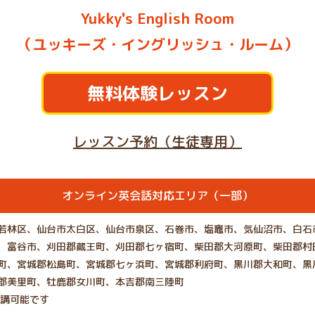
Yukky's English Room
（ユッキーズ・イングリッシュ・ルーム）
無料体験レッスン
レッスン予約（生徒専用）
オンライン英会話対応エリア（一部）
若林区、仙台市太白区、仙台市泉区、石巻市、塩竈市、気仙沼市、白石
、富谷市、刈田郡蔵王町、刈田郡七ヶ宿町、柴田郡大河原町、柴田郡村
町、宮城郡松島町、宮城郡七ヶ浜町、宮城郡利府町、黒川郡大和町、黒
郡美里町、牡鹿郡女川町、本吉郡南三陸町
受講可能です