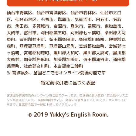
仙台市青葉区、仙台市宮城野区、仙台市若林区、仙台市太白
区、仙台市泉区、石巻市、塩竈市、気仙沼市、白石市、名取
市、角田市、多賀城市、岩沼市、登米市、栗原市、東松島市、
大崎市、富谷市、刈田郡蔵王町、刈田郡七ヶ宿町、柴田郡大河
原町、柴田郡村田町、柴田郡柴田町、柴田郡川崎町、伊具郡丸
森町、亘理郡亘理町、亘理郡山元町、宮城郡松島町、宮城郡七
ヶ浜町、宮城郡利府町、黒川郡大和町、黒川郡大郷町、黒川郡
大衡村、加美郡色麻町、加美郡加美町、遠田郡涌谷町、遠田郡
美里町、牡鹿郡女川町、本吉郡南三陸町
※ 宮城県外、全国どこでもオンライン受講可能です
特定商取引法に基づく表記
宮城県多賀城市発のオンライン英会話スクールです。英語初心者大歓迎！英会話やリスニ
ングが苦手だったり、
英語の単語や文法、発音に自信がなくてもOKです。大人から子ど
もまで、日常英会話で一緒に上達していきましょう！
2019 Yukky's English Room
©
.