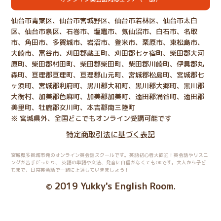
仙台市青葉区、仙台市宮城野区、仙台市若林区、仙台市太白
区、仙台市泉区、石巻市、塩竈市、気仙沼市、白石市、名取
市、角田市、多賀城市、岩沼市、登米市、栗原市、東松島市、
大崎市、富谷市、刈田郡蔵王町、刈田郡七ヶ宿町、柴田郡大河
原町、柴田郡村田町、柴田郡柴田町、柴田郡川崎町、伊具郡丸
森町、亘理郡亘理町、亘理郡山元町、宮城郡松島町、宮城郡七
ヶ浜町、宮城郡利府町、黒川郡大和町、黒川郡大郷町、黒川郡
大衡村、加美郡色麻町、加美郡加美町、遠田郡涌谷町、遠田郡
美里町、牡鹿郡女川町、本吉郡南三陸町
※ 宮城県外、全国どこでもオンライン受講可能です
特定商取引法に基づく表記
宮城県多賀城市発のオンライン英会話スクールです。英語初心者大歓迎！英会話やリスニ
ングが苦手だったり、
英語の単語や文法、発音に自信がなくてもOKです。大人から子ど
もまで、日常英会話で一緒に上達していきましょう！
2019 Yukky's English Room
©
.