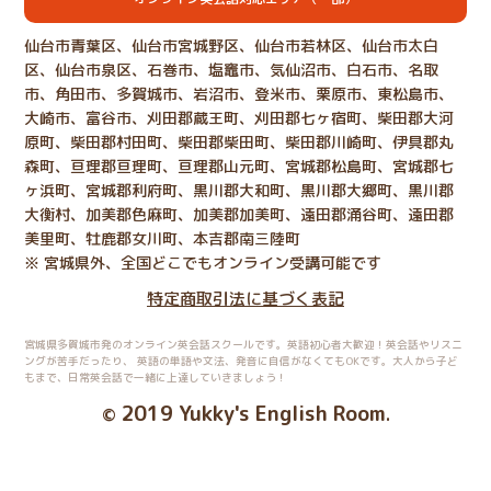
仙台市青葉区、仙台市宮城野区、仙台市若林区、仙台市太白
区、仙台市泉区、石巻市、塩竈市、気仙沼市、白石市、名取
市、角田市、多賀城市、岩沼市、登米市、栗原市、東松島市、
大崎市、富谷市、刈田郡蔵王町、刈田郡七ヶ宿町、柴田郡大河
原町、柴田郡村田町、柴田郡柴田町、柴田郡川崎町、伊具郡丸
森町、亘理郡亘理町、亘理郡山元町、宮城郡松島町、宮城郡七
ヶ浜町、宮城郡利府町、黒川郡大和町、黒川郡大郷町、黒川郡
大衡村、加美郡色麻町、加美郡加美町、遠田郡涌谷町、遠田郡
美里町、牡鹿郡女川町、本吉郡南三陸町
※ 宮城県外、全国どこでもオンライン受講可能です
特定商取引法に基づく表記
宮城県多賀城市発のオンライン英会話スクールです。英語初心者大歓迎！英会話やリスニ
ングが苦手だったり、
英語の単語や文法、発音に自信がなくてもOKです。大人から子ど
もまで、日常英会話で一緒に上達していきましょう！
2019 Yukky's English Room
©
.