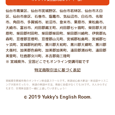
仙台市青葉区、仙台市宮城野区、仙台市若林区、仙台市太白
区、仙台市泉区、石巻市、塩竈市、気仙沼市、白石市、名取
市、角田市、多賀城市、岩沼市、登米市、栗原市、東松島市、
大崎市、富谷市、刈田郡蔵王町、刈田郡七ヶ宿町、柴田郡大河
原町、柴田郡村田町、柴田郡柴田町、柴田郡川崎町、伊具郡丸
森町、亘理郡亘理町、亘理郡山元町、宮城郡松島町、宮城郡七
ヶ浜町、宮城郡利府町、黒川郡大和町、黒川郡大郷町、黒川郡
大衡村、加美郡色麻町、加美郡加美町、遠田郡涌谷町、遠田郡
美里町、牡鹿郡女川町、本吉郡南三陸町
※ 宮城県外、全国どこでもオンライン受講可能です
特定商取引法に基づく表記
宮城県多賀城市発のオンライン英会話スクールです。英語初心者大歓迎！英会話やリスニ
ングが苦手だったり、
英語の単語や文法、発音に自信がなくてもOKです。大人から子ど
もまで、日常英会話で一緒に上達していきましょう！
2019 Yukky's English Room
©
.