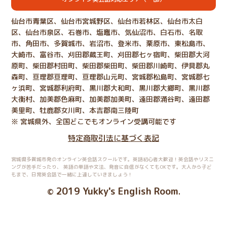
仙台市青葉区、仙台市宮城野区、仙台市若林区、仙台市太白
区、仙台市泉区、石巻市、塩竈市、気仙沼市、白石市、名取
市、角田市、多賀城市、岩沼市、登米市、栗原市、東松島市、
大崎市、富谷市、刈田郡蔵王町、刈田郡七ヶ宿町、柴田郡大河
原町、柴田郡村田町、柴田郡柴田町、柴田郡川崎町、伊具郡丸
森町、亘理郡亘理町、亘理郡山元町、宮城郡松島町、宮城郡七
ヶ浜町、宮城郡利府町、黒川郡大和町、黒川郡大郷町、黒川郡
大衡村、加美郡色麻町、加美郡加美町、遠田郡涌谷町、遠田郡
美里町、牡鹿郡女川町、本吉郡南三陸町
※ 宮城県外、全国どこでもオンライン受講可能です
特定商取引法に基づく表記
宮城県多賀城市発のオンライン英会話スクールです。英語初心者大歓迎！英会話やリスニ
ングが苦手だったり、
英語の単語や文法、発音に自信がなくてもOKです。大人から子ど
もまで、日常英会話で一緒に上達していきましょう！
2019 Yukky's English Room
©
.