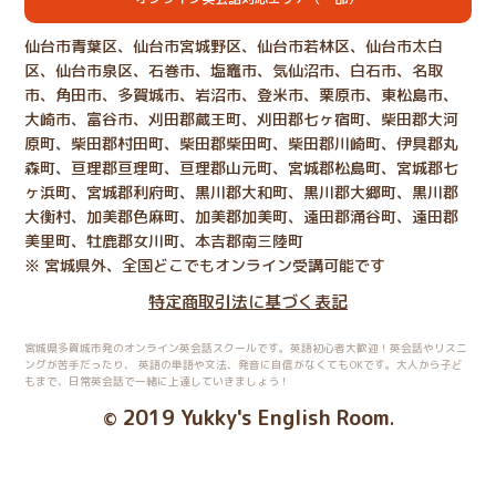
仙台市青葉区、仙台市宮城野区、仙台市若林区、仙台市太白
区、仙台市泉区、石巻市、塩竈市、気仙沼市、白石市、名取
市、角田市、多賀城市、岩沼市、登米市、栗原市、東松島市、
大崎市、富谷市、刈田郡蔵王町、刈田郡七ヶ宿町、柴田郡大河
原町、柴田郡村田町、柴田郡柴田町、柴田郡川崎町、伊具郡丸
森町、亘理郡亘理町、亘理郡山元町、宮城郡松島町、宮城郡七
ヶ浜町、宮城郡利府町、黒川郡大和町、黒川郡大郷町、黒川郡
大衡村、加美郡色麻町、加美郡加美町、遠田郡涌谷町、遠田郡
美里町、牡鹿郡女川町、本吉郡南三陸町
※ 宮城県外、全国どこでもオンライン受講可能です
特定商取引法に基づく表記
宮城県多賀城市発のオンライン英会話スクールです。英語初心者大歓迎！英会話やリスニ
ングが苦手だったり、
英語の単語や文法、発音に自信がなくてもOKです。大人から子ど
もまで、日常英会話で一緒に上達していきましょう！
2019 Yukky's English Room
©
.