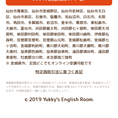
仙台市青葉区、仙台市宮城野区、仙台市若林区、仙台市太白
区、仙台市泉区、石巻市、塩竈市、気仙沼市、白石市、名取
市、角田市、多賀城市、岩沼市、登米市、栗原市、東松島市、
大崎市、富谷市、刈田郡蔵王町、刈田郡七ヶ宿町、柴田郡大河
原町、柴田郡村田町、柴田郡柴田町、柴田郡川崎町、伊具郡丸
森町、亘理郡亘理町、亘理郡山元町、宮城郡松島町、宮城郡七
ヶ浜町、宮城郡利府町、黒川郡大和町、黒川郡大郷町、黒川郡
大衡村、加美郡色麻町、加美郡加美町、遠田郡涌谷町、遠田郡
美里町、牡鹿郡女川町、本吉郡南三陸町
※ 宮城県外、全国どこでもオンライン受講可能です
特定商取引法に基づく表記
宮城県多賀城市発のオンライン英会話スクールです。英語初心者大歓迎！英会話やリスニ
ングが苦手だったり、
英語の単語や文法、発音に自信がなくてもOKです。大人から子ど
もまで、日常英会話で一緒に上達していきましょう！
2019 Yukky's English Room
©
.